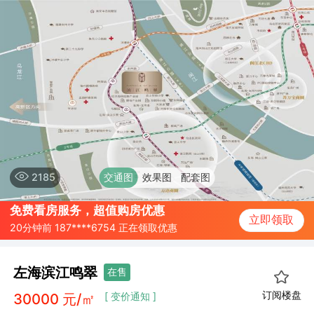
2185
交通图
效果图
配套图
10分钟前 157****6718 正在领取优惠
免费看房服务，超值购房优惠
20分钟前 187****6754 正在领取优惠
立即领取
2分钟前 137****6788 正在领取优惠
左海滨江鸣翠
在售
订阅楼盘
30000
元/㎡
[ 变价通知 ]