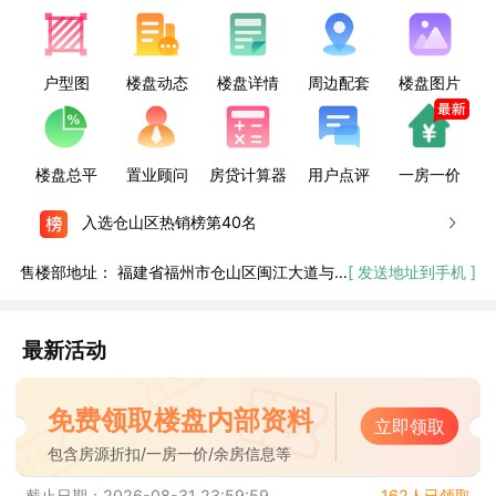
户型图
楼盘动态
楼盘详情
周边配套
楼盘图片
楼盘总平
置业顾问
房贷计算器
用户点评
一房一价
入选仓山区热销榜第40名
售楼部地址：
福建省福州市仓山区闽江大道与金阵路交叉口东南60米
[ 发送地址到手机 ]
最新活动
免费领取楼盘内部资料
立即领取
包含房源折扣/一房一价/余房信息等
截止日期：2026-08-31 23:59:59
162人已领取