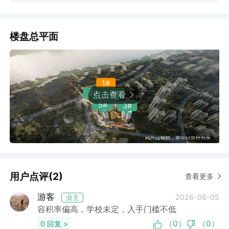
楼盘总平面
1#
6#
2#
点击查看
5#
3#
用户点评(2)
查看更多
游客
2026-08-05
业主
容积率偏高，学校未定，入手门槛不低
（0）
（0）
0 回复 >