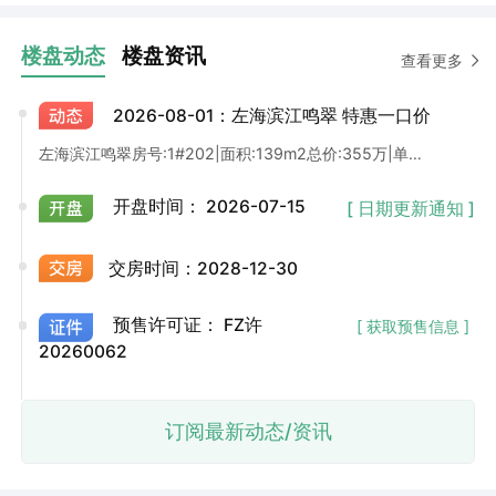
楼盘动态
楼盘资讯
查看更多
2026-08-01：左海滨江鸣翠 特惠一口价
左海滨江鸣翠房号:1#202|面积:139m2总价:355万|单价:25482元两梯两户纯板楼，格展方正、动静分离1号楼小区主入口位置，进出小区方便
开盘时间：
2026-07-15
[ 日期更新通知 ]
交房时间：
2028-12-30
预售许可证：
FZ许
[ 获取预售信息 ]
20260062
订阅最新动态/资讯