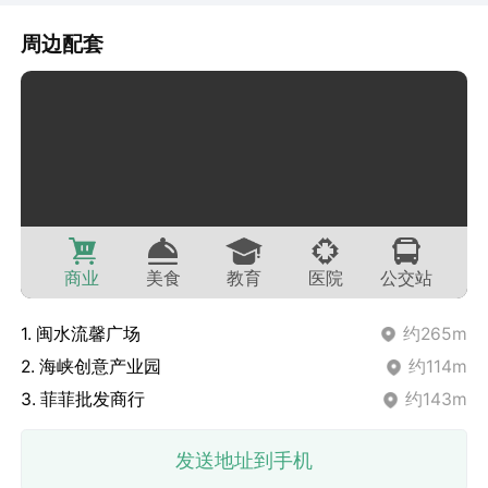
周边配套
商业
美食
教育
医院
公交站
1. 闽水流馨广场
约265m
2. 海峡创意产业园
约114m
3. 菲菲批发商行
约143m
发送地址到手机