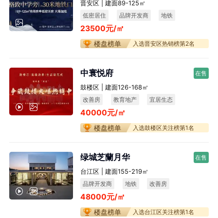
晋安区 | 建面89-125㎡
低密居住
品牌开发商
地铁
23500元/㎡
楼盘榜单
入选晋安区热销榜第2名
中寰悦府
在售
鼓楼区 | 建面126-168㎡
改善房
教育地产
宜居生态
40000元/㎡
不限购
楼盘榜单
入选鼓楼区关注榜第1名
绿城芝蘭月华
在售
台江区 | 建面155-219㎡
品牌开发商
地铁
改善房
48000元/㎡
宜居生态
楼盘榜单
入选台江区关注榜第1名