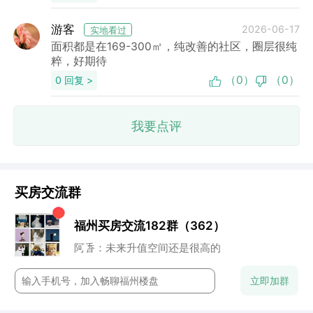
游客
2026-06-17
实地看过
面积都是在169-300㎡，纯改善的社区，圈层很纯
粹，好期待
（0）
（0）
0 回复 >
我要点评
买房交流群
小石头：地段还行
福州买房交流182群（362）
董董：谁来点评下这个盘？
七七妈：性价比高
阿香：未来升值空间还是很高的
流年：周末一起约看房呀
云澈：这个楼盘还是很保值的
立即加群
chun：附近的商业配置怎么样？