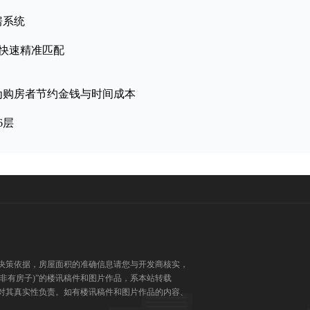
房系统
n，快速精准匹配
为购房者节约金钱与时间成本
6层
决策依据，房屋面积的准确信息请您与开发商核实，
(非有房子)”的楼讯稿件和图片作品，系本站转载
对其真实性负责。如有楼讯稿件和图片作品的内容、