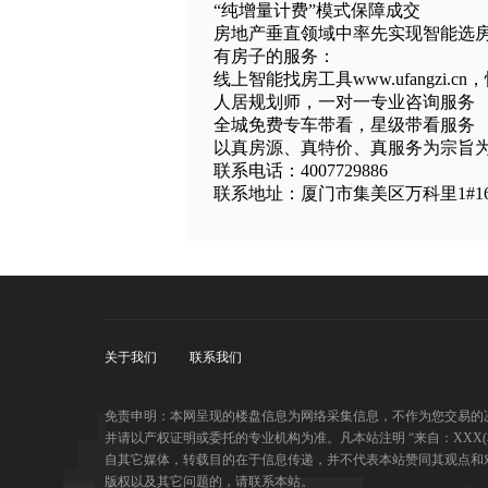
“纯增量计费”模式保障成交
房地产垂直领域中率先实现智能选
有房子的服务：
线上智能找房工具www.ufangzi.c
人居规划师，一对一专业咨询服务
全城免费专车带看，星级带看服务
以真房源、真特价、真服务为宗旨
联系电话：4007729886
联系地址：厦门市集美区万科里1#1
关于我们
联系我们
免责申明：本网呈现的楼盘信息为网络采集信息，不作为您交易的
并请以产权证明或委托的专业机构为准。凡本站注明 “来自：XXX
自其它媒体，转载目的在于信息传递，并不代表本站赞同其观点和