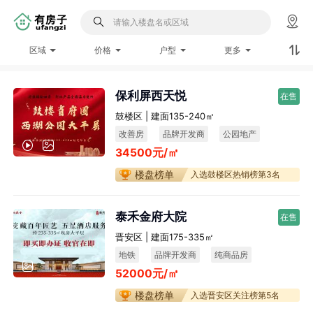
区域
价格
户型
更多
保利屏西天悦
在售
鼓楼区 | 建面135-240㎡
改善房
品牌开发商
公园地产
34500元/㎡
楼盘榜单
入选鼓楼区热销榜第3名
泰禾金府大院
在售
晋安区 | 建面175-335㎡
地铁
品牌开发商
纯商品房
52000元/㎡
楼盘榜单
入选晋安区关注榜第5名