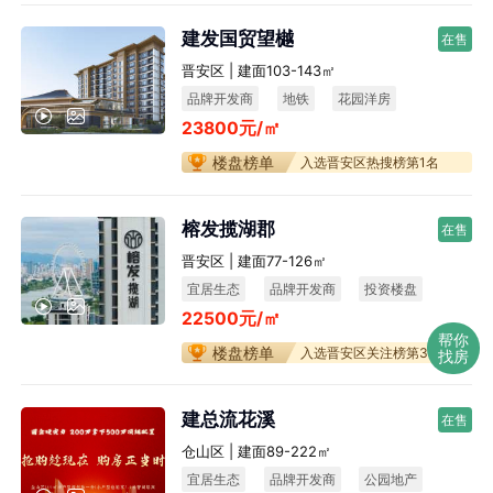
建发国贸望樾
在售
晋安区 | 建面103-143㎡
品牌开发商
地铁
花园洋房
23800元/㎡
楼盘榜单
入选晋安区热搜榜第1名
榕发揽湖郡
在售
晋安区 | 建面77-126㎡
宜居生态
品牌开发商
投资楼盘
22500元/㎡
小户型
帮你
楼盘榜单
入选晋安区关注榜第3名
找房
建总流花溪
在售
仓山区 | 建面89-222㎡
宜居生态
品牌开发商
公园地产