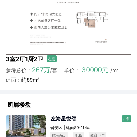
3室2厅1厨2卫
在售
267万
30000元
参考总价：
/套
单价：
/m²
建面：
约89m²
所属楼盘
左海星悦颂
在售
晋安区 | 建面89-114㎡
纯商品房
地铁
教育地产