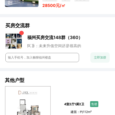
28500元/㎡
宜居生态
买房交流群
小石头：地段还行
福州买房交流148群（360）
董董：谁来点评下这个盘？
七七妈：性价比高
阿香：未来升值空间还是很高的
流年：周末一起约看房呀
云澈：这个楼盘还是很保值的
立即加群
chun：附近的商业配置怎么样？
其他户型
4室2厅1厨2卫
售罄
建面：约112m²