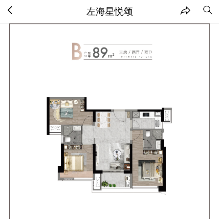
左海星悦颂