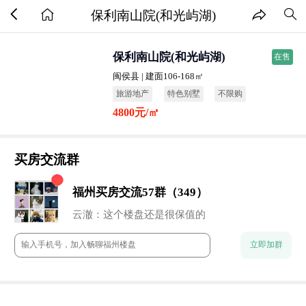
保利南山院(和光屿湖)
保利南山院(和光屿湖)
在售
闽侯县 | 建面106-168㎡
旅游地产
特色别墅
不限购
4800元/㎡
改善房
投资楼盘
品牌开发商
买房交流群
小石头：地段还行
董董：谁来点评下这个盘？
七七妈：性价比高
福州买房交流57群（349）
阿香：未来升值空间还是很高的
流年：周末一起约看房呀
云澈：这个楼盘还是很保值的
chun：附近的商业配置怎么样？
立即加群