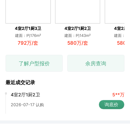
4室2厅1厨3卫
4室2厅1厨2卫
4室2厅
建面：约176m²
建面：约143m²
建面：约1
792万/套
580万/套
580
了解户型报价
余房查询
最近成交记录
4室2厅1厨2卫
5**万
询底价
2026-07-17 认购