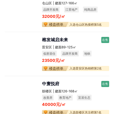
仓山区 | 建面127-166㎡
品牌开发商
江景地产
纯商品房
32000元/㎡
宜居生态
楼盘榜单
入选仓山区热搜榜第5名
榕发城启未来
在售
晋安区 | 建面89-125㎡
低密居住
品牌开发商
地铁
23500元/㎡
楼盘榜单
入选晋安区热销榜第2名
中寰悦府
在售
鼓楼区 | 建面126-168㎡
改善房
教育地产
宜居生态
40000元/㎡
不限购
楼盘榜单
入选鼓楼区关注榜第1名