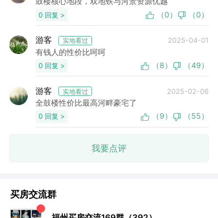
鼓楼核心地段，双地铁与河景资源优越
（0）
（0）
0 回复 >
游客
2025-04-01
实地看过
有钱人的性价比呵呵
（8）
（49）
0 回复 >
游客
2025-02-06
实地看过
全鼓楼性价比最高河畔豪宅了
（9）
（55）
0 回复 >
我要点评
小石头：地段还行
买房交流群
董董：谁来点评下这个盘？
七七妈：性价比高
阿香：未来升值空间还是很高的
福州买房交流169群（392）
流年：周末一起约看房呀