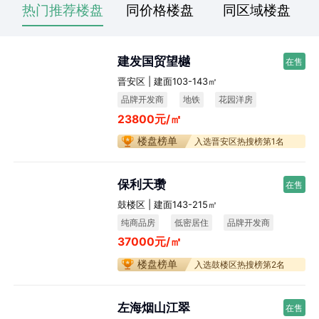
热门推荐楼盘
同价格楼盘
同区域楼盘
建发国贸望樾
在售
晋安区 | 建面103-143㎡
品牌开发商
地铁
花园洋房
23800元/㎡
楼盘榜单
入选晋安区热搜榜第1名
保利天瓒
在售
鼓楼区 | 建面143-215㎡
纯商品房
低密居住
品牌开发商
37000元/㎡
楼盘榜单
入选鼓楼区热搜榜第2名
左海烟山江翠
在售