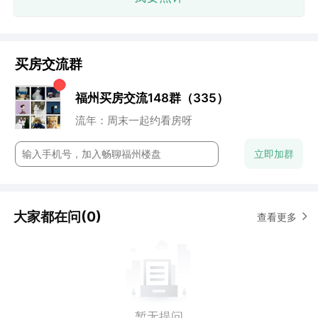
买房交流群
小石头：地段还行
董董：谁来点评下这个盘？
福州买房交流148群（335）
七七妈：性价比高
阿香：未来升值空间还是很高的
流年：周末一起约看房呀
云澈：这个楼盘还是很保值的
chun：附近的商业配置怎么样？
立即加群
大家都在问(0)
查看更多
暂无提问