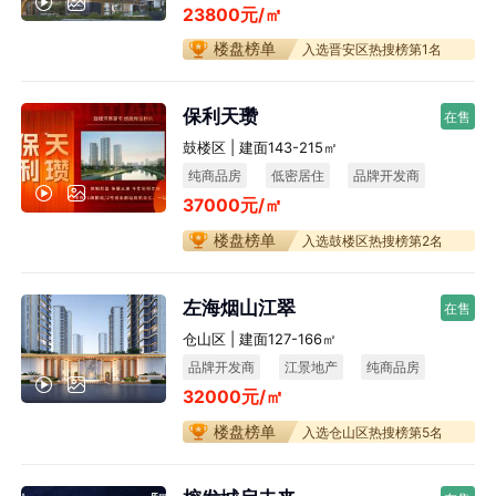
23800元/㎡
楼盘榜单
入选晋安区热搜榜第1名
保利天瓒
在售
鼓楼区 | 建面143-215㎡
纯商品房
低密居住
品牌开发商
37000元/㎡
楼盘榜单
入选鼓楼区热搜榜第2名
左海烟山江翠
在售
仓山区 | 建面127-166㎡
品牌开发商
江景地产
纯商品房
32000元/㎡
宜居生态
楼盘榜单
入选仓山区热搜榜第5名