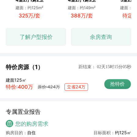
建面：约125m²
建面：约149m²
建面：约1
325万/套
388万/套
待定 
了解户型报价
余房查询
特价房源（1）
距结束：
02天15时15分04秒
建面125㎡
抢特价
特价:400万
立省24万
原价:424万
专属置业报告
您的购房需求
购房目的：
自住
目标面积：
约125㎡