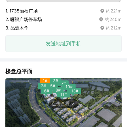
1. 1735骊福广场
约221m
2. 骊福广场停车场
约240m
3. 品壹木作
约212m
4. 四川大竹面馆(建新北路店)
约40m
发送地址到手机
5. 品壹筑家软装整案馆
约204m
6. 喜时礼物伴手礼
约213m
7. YAKAMOZ此时婚纱买手店(骊福广场店)
约207m
8. 骊福广场停车场(出入口)
楼盘总平面
约247m
9. 供销好便利(骊福广场店)
约211m
1#
3#
7#
5#
2#
10#
10. 克洛伊匠心摄影(骊福广场店)
约254m
8#
13#
6#
11#
11. 新宝堂(骊福广场店)
约209m
点击查看
12. 觅茗坊(骊福广场店)
约217m
13. 品茗论壶(骊福广场店)
约258m