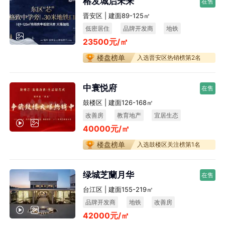
榕发城启未来
在售
晋安区 | 建面89-125㎡
低密居住
品牌开发商
地铁
23500元/㎡
楼盘榜单
入选晋安区热销榜第2名
中寰悦府
在售
鼓楼区 | 建面126-168㎡
改善房
教育地产
宜居生态
40000元/㎡
不限购
楼盘榜单
入选鼓楼区关注榜第1名
绿城芝蘭月华
在售
台江区 | 建面155-219㎡
品牌开发商
地铁
改善房
42000元/㎡
宜居生态