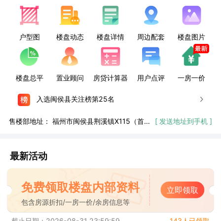
户型图
楼盘动态
楼盘详情
周边配套
楼盘图片
楼盘总平
置业顾问
房贷计算器
用户点评
一房一价
入选闽侯县关注榜第25名
售楼部地址：
福州市闽侯县荆溪镇X115（首邑大道）（接待时间 09:00 - 20:00）
[ 发送地址到手机 ]
最新活动
免费领取楼盘内部资料
立即领取
包含房源折扣/一房一价/余房信息等
截止日期：2026-08-31 23:59:59
143人已领取