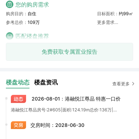
您的购房需求
购房目的：
自住
目标面积：
约99㎡
参考总价：
109万
更多需求...
匹配楼盘推荐
免费获取专属置业报告
楼盘动态
楼盘资讯
查看更多
2026-08-01：港融悦江尊品 特惠一口价
港融悦江尊品房号:2#605|面积:124.19m总价:136万|单价:10944元总价百万级，地铁四代宅，高得房率
交房时间：
2028-06-30