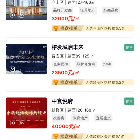
仓山区 | 建面127-166㎡
品牌开发商
江景地产
纯商品房
32000元/㎡
宜居生态
楼盘榜单
入选仓山区热搜榜第5名
榕发城启未来
在售
晋安区 | 建面89-125㎡
低密居住
品牌开发商
地铁
23500元/㎡
楼盘榜单
入选晋安区热销榜第2名
中寰悦府
在售
鼓楼区 | 建面126-168㎡
改善房
教育地产
宜居生态
40000元/㎡
不限购
楼盘榜单
入选鼓楼区关注榜第1名