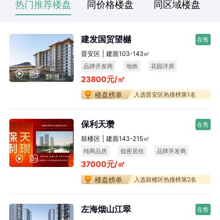
热门推荐楼盘
同价格楼盘
同区域楼盘
建发国贸望樾
在售
晋安区 | 建面103-143㎡
品牌开发商
地铁
花园洋房
23800元/㎡
楼盘榜单
入选晋安区热搜榜第1名
保利天瓒
在售
鼓楼区 | 建面143-215㎡
纯商品房
低密居住
品牌开发商
37000元/㎡
楼盘榜单
入选鼓楼区热搜榜第2名
左海烟山江翠
在售