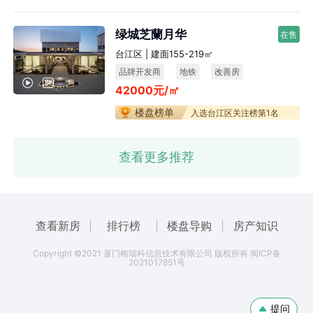
绿城芝蘭月华
在售
台江区 | 建面155-219㎡
品牌开发商
地铁
改善房
42000元/㎡
宜居生态
楼盘榜单
入选台江区关注榜第1名
查看更多推荐
查看新房
排行榜
楼盘导购
房产知识
Copyright ©2021 厦门榕瑞科信息技术有限公司 版权所有 闽ICP备
2021017851号
提问