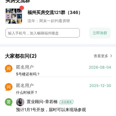
买房交流群
小石头：地段还行
董董：谁来点评下这个盘？
福州买房交流121群（346）
七七妈：性价比高
阿香：未来升值空间还是很高的
流年：周末一起约看房呀
云澈：这个楼盘还是很保值的
chun：附近的商业配置怎么样？
立即加群
大家都在问(2)
查看更多
匿名用户
2026-08-04
5号楼还有吗？
匿名用户
2025-12-30
什么时候开？
置业顾问-章若楠
预计1月1号开放，届时可以来现场参观