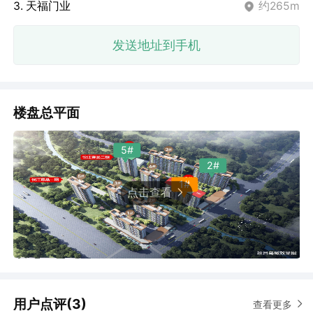
3. 天福门业
约265m
发送地址到手机
楼盘总平面
5#
2#
1#
点击查看
用户点评(3)
查看更多