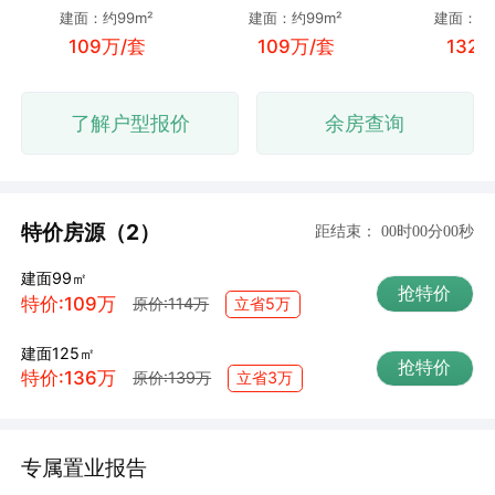
建面：约99m²
建面：约99m²
建面：约1
109万/套
109万/套
132
了解户型报价
余房查询
特价房源（2）
距结束：
00时00分00秒
建面99㎡
抢特价
特价:109万
立省5万
原价:114万
建面125㎡
抢特价
特价:136万
立省3万
原价:139万
专属置业报告