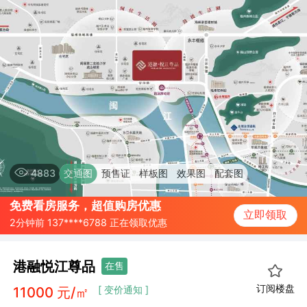
4883
交通图
预售证
样板图
效果图
配套图
免费看房服务，超值购房优惠
2分钟前 137****6788 正在领取优惠
立即领取
10分钟前 157****6718 正在领取优惠
20分钟前 187****6754 正在领取优惠
港融悦江尊品
在售
订阅楼盘
11000
元/㎡
[ 变价通知 ]