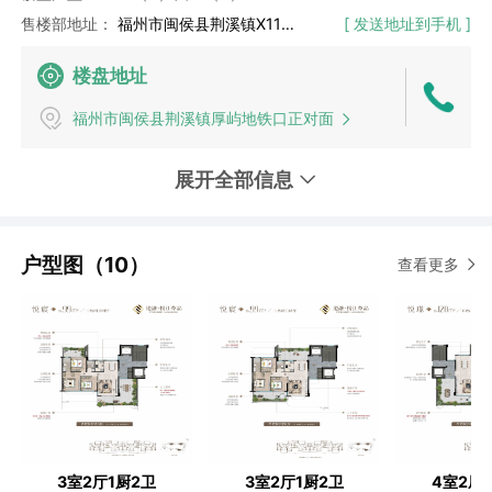
售楼部地址：
福州市闽侯县荆溪镇X115（首邑大道）（接待时间 09:00 - 20:00）
[ 发送地址到手机 ]
楼盘地址
福州市闽侯县荆溪镇厚屿地铁口正对面
展开全部信息
户型图（10）
查看更多
3室2厅1厨2卫
3室2厅1厨2卫
4室2厅