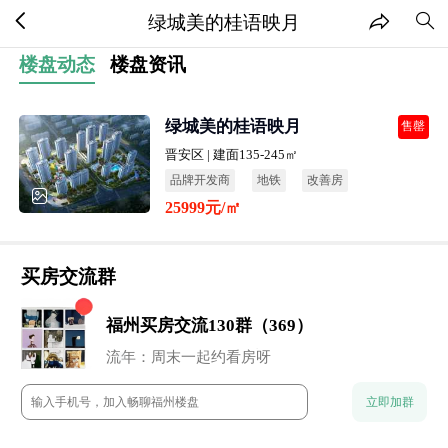
绿城美的桂语映月
楼盘动态
楼盘资讯
绿城美的桂语映月
售罄
晋安区 | 建面135-245㎡
品牌开发商
地铁
改善房
25999元/㎡
宜居生态
现房
买房交流群
小石头：地段还行
董董：谁来点评下这个盘？
福州买房交流130群（369）
七七妈：性价比高
阿香：未来升值空间还是很高的
流年：周末一起约看房呀
云澈：这个楼盘还是很保值的
chun：附近的商业配置怎么样？
立即加群