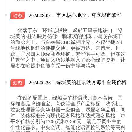
市区核心地段，尊享城市繁华
2024-08-07：
      坐落于东二环城芯板块，紧邻五里亭地铁口，绿
城美的·桂语映月仿佛一颗璀璨的明珠，镶嵌在城市
的动脉之上。与金融街CBD遥相呼应，不仅坐拥2/4
号线地铁枢纽的便捷交通，更被万达、东泰禾、世
欧、宜家四大顶级商圈环抱，繁华触手可及。但在这
片繁华之中，项目又巧妙地融入了都心绿肺资源，让
居者在喧嚣中也能享受一份宁静与清新。

绿城美的桂语映月每平金装价格
2024-06-28：
      在设备配置上，绿城美的桂语映月毫不吝啬，国
际知名品牌如唯宝、高仪等全系产品标配，洗碗机、
垃圾处理器等豪华电器一应俱全，尽显奢华品质。同
时，装修标准分为现代轻奢风格和法式雅奢风格，每
平米价格分别为1700元和2300元，满足不同业主的
个性化需求。中央空调、智能化语音控制系统等高科