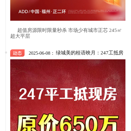
      超值房源限时限量秒杀 市场少有城市正芯 245㎡
超大平层

绿城美的桂语映月：247工抵房
2025-06-08：