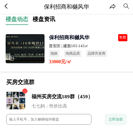
保利招商和樾风华
楼盘动态
楼盘资讯
保利招商和樾风华
售罄
晋安区 | 建面105-143㎡
地铁
纯商品房
品牌开发商
33000元/㎡
改善房
买房交流群
福州买房交流189群（459）
小石头：地段还行
董董：谁来点评下这个盘？
七七妈：性价比高
阿香：未来升值空间还是很高的
流年：周末一起约看房呀
立即加群
云澈：这个楼盘还是很保值的
chun：附近的商业配置怎么样？