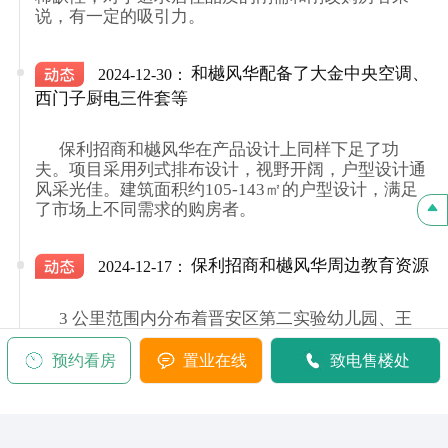
说，有一定的吸引力。

和樾风华配备了大金中央空调、
2024-12-30：
西门子厨电三件套等
      保利招商和樾风华在产品设计上同样下足了功
夫。项目采用列式排布设计，视野开阔，户型设计通
风采光佳。建筑面积约105-143㎡的户型设计，满足
了市场上不同需求的购房者。

保利招商和樾风华周边教育资源
2024-12-17：
      3 公里范围内分布着晋安区第二实验幼儿园、王
庄第一幼儿园、前屿小学、晋安四小、鼓山新区学校
（在建）、华伦中学、日升中学、格致中学鼓山校区
预约看房
置业在线
致电售楼处
等全龄教育资源，为孩子提供了优质的教育环境，助
力孩子的成长与发展.
