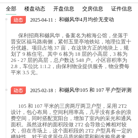
全部
楼盘动态
开盘信息
交房信息
证件信息
和樾风华4月均价无变动
2025-04-11：
      保利招商和樾风华，备案名为榕海公馆，坐落于
晋安区福马路南侧，紧邻五里亭地铁站，地理位置十
分优越。项目占地 37 亩，在这块方正的地块上，规
划了 9 栋住宅。其中 6 栋为 18 层的小高层，3 栋为 
26 - 27 层的高层，总户数达 548 户。小区容积率为 
2.8，车位比 1:1.2，由保利物业提供服务，物业费每
平米 3.5 元。

和樾风华105 和 107 平户型评测
2025-02-18：
      105 和 107 平米的三房两厅两卫户型，采用 2T2 
设计，包心布局，空间利用率高，几乎没有多余的浪
费空间，同时搭配宽阳台，增加了室内的采光和通风
面积。虽然这样的面积段做 2T2 会导致公摊相对较
大，但在市场上，这个面积段的 2T2 户型具有一定的
稀缺性，对于追求居住品质的刚需和刚改购房者来