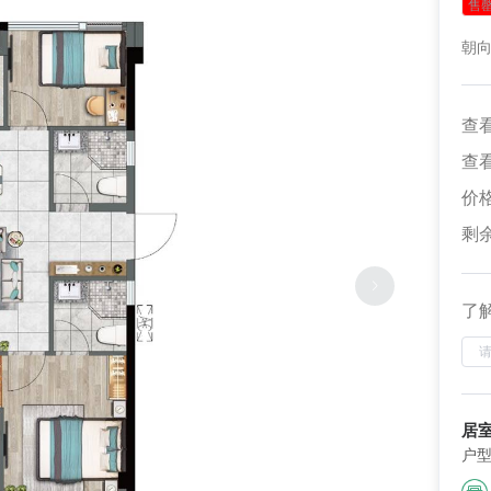
售
朝
查
查
价
剩
了
居
户型