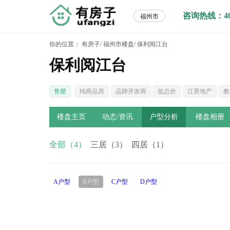
咨询热线：400-
福州市
你的位置：
有房子/
福州市楼盘/
保利阅江台
保利阅江台
售罄
纯商品房
品牌开发商
低总价
江景地产
教
楼盘主页
动态/资讯
户型分析
楼盘相册
全部（4）
三居（3）
四居（1）
A户型
B户型
C户型
D户型