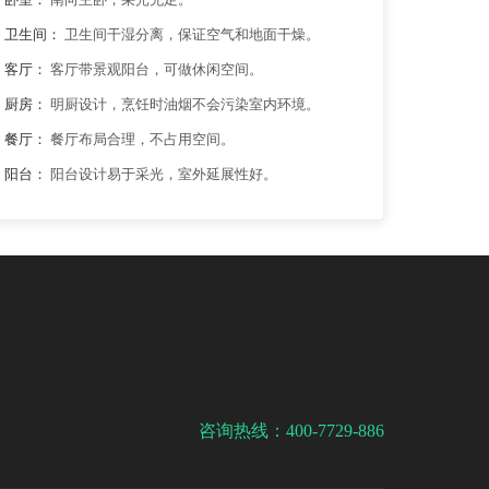
卫生间：
卫生间干湿分离，保证空气和地面干燥。
客厅：
客厅带景观阳台，可做休闲空间。
厨房：
明厨设计，烹饪时油烟不会污染室内环境。
餐厅：
餐厅布局合理，不占用空间。
阳台：
阳台设计易于采光，室外延展性好。
咨询热线：400-7729-886