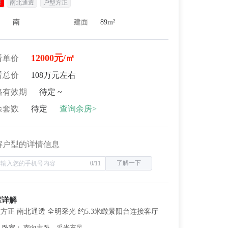
罄
南北通透
户型方正
向
南
建面
89m²
12000元/㎡
看单价
看总价
108万元左右
格有效期
待定 ~
余套数
待定
查询余房>
解户型的详情信息
了解一下
0/11
室详解
方正 南北通透 全明采光 约5.3米瞰景阳台连接客厅
卧室：
南向主卧，采光充足。