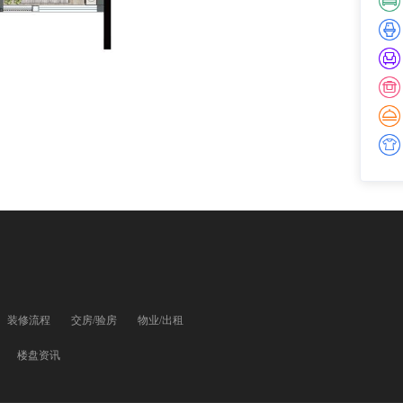
装修流程
交房/验房
物业/出租
楼盘资讯