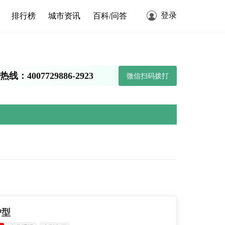
登录
排行榜
城市资讯
百科/问答
线：4007729886-2923
微信扫码拨打
户型