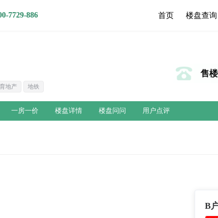
7729-886
首页
楼盘查询
售楼热
育地产
地铁
一房一价
楼盘详情
楼盘问问
用户点评
B