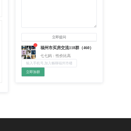
chun：附近的商业配置怎么样？
立即提问
小石头：地段还行
福州市买房交流118群（460）
董董：谁来点评下这个盘？
七七妈：性价比高
阿香：未来升值空间还是很高的
流年：周末一起约看房呀
立即加群
春暖花开：这个楼盘还是挺保值
的