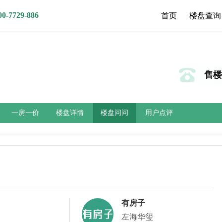
7729-886
首页
楼盘查询
售楼热
一房一价
楼盘详情
楼盘问问
用户点评
有房子
左海华玺