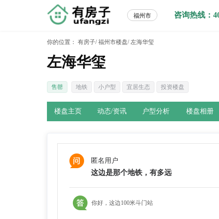
咨询热线：400-
福州市
你的位置：
有房子/
福州市楼盘/
左海华玺
左海华玺
售罄
地铁
小户型
宜居生态
投资楼盘
楼盘主页
动态/资讯
户型分析
楼盘相册
匿名用户
这边是那个地铁，有多远
你好，这边100米斗门站