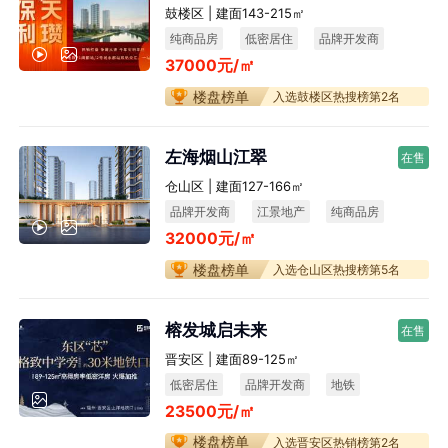
鼓楼区 | 建面143-215㎡
纯商品房
低密居住
品牌开发商
37000元/㎡
楼盘榜单
入选鼓楼区热搜榜第2名
左海烟山江翠
在售
仓山区 | 建面127-166㎡
品牌开发商
江景地产
纯商品房
32000元/㎡
宜居生态
楼盘榜单
入选仓山区热搜榜第5名
榕发城启未来
在售
晋安区 | 建面89-125㎡
低密居住
品牌开发商
地铁
23500元/㎡
楼盘榜单
入选晋安区热销榜第2名