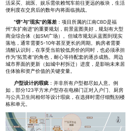
活采买、就医、娱乐需依赖驾车前往更远的板块，生活
便利度在交房后的数年内将面临挑战。
“饼”与“现实”的落差
：项目所属的江南CBD是福
州“东扩南进”的重要规划，前景蓝图美好，规划有大型
商业综合体（如SM广场）。但城市规划从蓝图到现实
落地，通常需要5-10年甚至更长的周期。购房者需要
清醒认识到，在享受当前较低房价的同时，也必须承担
作为“拓荒者”的角色，耐心等待配套的逐步成熟。周边
城市界面的更新（如城中村拆迁）进度，是影响未来居
住体验和资产价值的关键变量。
户型设计的瑕疵
：并非所有户型都尽如人意。例
如，部分123平方米户型存在电梯门正对入户门、厨房
与公共卫生间相邻等设计瑕疵，在选择时需仔细甄别楼
栋和单元。