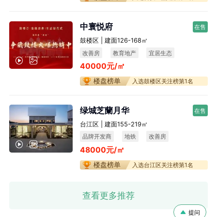
中寰悦府
在售
鼓楼区 | 建面126-168㎡
改善房
教育地产
宜居生态
40000元/㎡
不限购
楼盘榜单
入选鼓楼区关注榜第1名
绿城芝蘭月华
在售
台江区 | 建面155-219㎡
品牌开发商
地铁
改善房
48000元/㎡
宜居生态
楼盘榜单
入选台江区关注榜第1名
查看更多推荐
提问