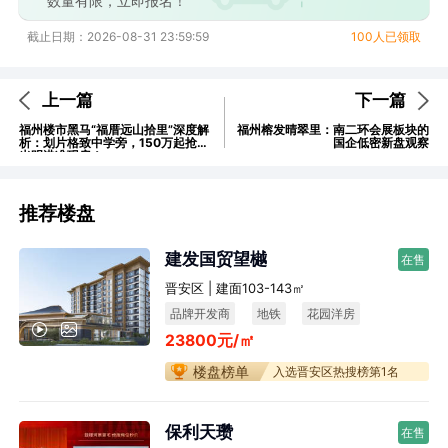
数量有限，立即报名！
截止日期：2026-08-31 23:59:59
100人已领取
上一篇
下一篇
福州楼市黑马“福厝远山拾里”深度解
福州榕发晴翠里：南二环会展板块的
析：划片格致中学旁，150万起抢住
国企低密新盘观察
光明港准现房！
推荐楼盘
建发国贸望樾
在售
晋安区 | 建面103-143㎡
品牌开发商
地铁
花园洋房
23800元/㎡
楼盘榜单
入选晋安区热搜榜第1名
保利天瓒
在售