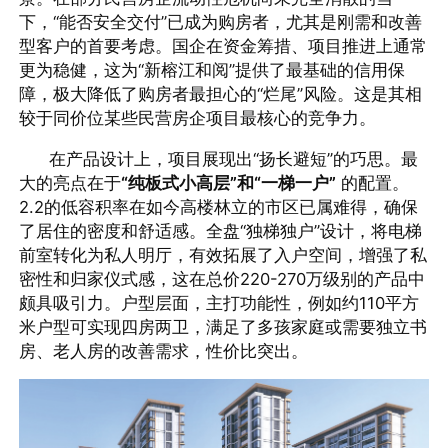
下，“能否安全交付”已成为购房者，尤其是刚需和改善
型客户的首要考虑。国企在资金筹措、项目推进上通常
更为稳健，这为“新榕江和阅”提供了最基础的信用保
障，极大降低了购房者最担心的“烂尾”风险。这是其相
较于同价位某些民营房企项目最核心的竞争力。
在产品设计上，项目展现出“扬长避短”的巧思。最
大的亮点在于
“纯板式小高层”和“一梯一户”
的配置。
2.2的低容积率在如今高楼林立的市区已属难得，确保
了居住的密度和舒适感。全盘“独梯独户”设计，将电梯
前室转化为私人明厅，有效拓展了入户空间，增强了私
密性和归家仪式感，这在总价220-270万级别的产品中
颇具吸引力。户型层面，主打功能性，例如约110平方
米户型可实现四房两卫，满足了多孩家庭或需要独立书
房、老人房的改善需求，性价比突出。