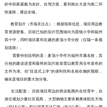
的年轻家庭极为友好。自驾方面，紧邻南台大道与南二环
快速路，通达全城。
教育划片（市场关注点）：根据现有信息，项目周边教
育资源密集。目前已知的划片范围倾向为霞镜小学和福州
四十中，同时项目紧邻在建的麦顶小学分校（仅隔一条规
划道路）。
需要特别说明的是：麦顶小学作为福州市属名校，其
分校的建设进度和最终的划片政策需以教育局当年发布的
文件为准。但“目送式上学”的便利性和名校在侧的预期，
确实是项目的重大加分项。
生活配套： 目前项目周边的商业氛围尚在培育中，自
身仅规划少量社区底商 。大型购物主要依赖奥体阳光天地
（约1.5公里）和白湖亭万达广场（约2公里），开车一脚