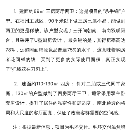
1. 建面约89㎡ 三房两厅两卫：这是项目的“杀手锏”户
型。在福州主城区，90平米以下做三房已属不易，能做到
两卫的更是稀缺。该户型实现了三开间朝南、南向双联阳
台，且采用了U型厨房设计 。最关键的是，其得房率高达
78%，远超同面积段竞品普遍75%的水平 。这意味着购房
者花同样的钱，买到了更多的实际使用面积，真正实现
了“把钱花在刀刃上”。
2. 建面约110-130㎡ 四房： 针对二胎或三代同堂家
庭，130㎡的户型做到了四房两厅三卫，通常采用双主卧
套房设计，提升了居住的私密性和舒适度 。南北通透的格
局和大尺度的客厅面宽，保证了改善客群需要的空间感。
注：根据最新信息，项目为毛坯交付。毛坯交付虽然增