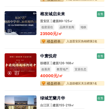
榕发城启未来
在售
晋安区 | 建面89-125㎡
低密居住
品牌开发商
地铁
23500元/㎡
楼盘榜单
入选晋安区热销榜第2名
中寰悦府
在售
鼓楼区 | 建面126-168㎡
改善房
教育地产
宜居生态
40000元/㎡
不限购
楼盘榜单
入选鼓楼区关注榜第1名
绿城芝蘭月华
在售
台江区 | 建面155-219㎡