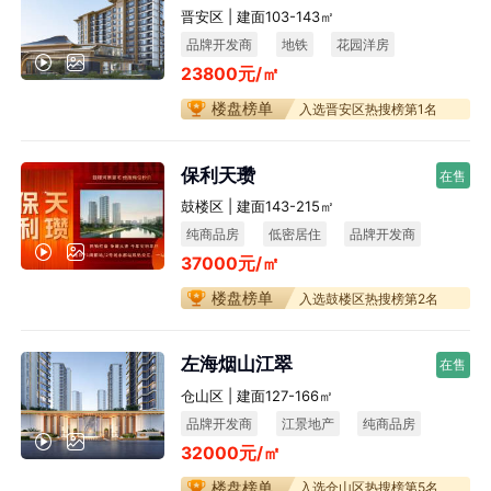
晋安区 | 建面103-143㎡
品牌开发商
地铁
花园洋房
23800元/㎡
楼盘榜单
入选晋安区热搜榜第1名
保利天瓒
在售
鼓楼区 | 建面143-215㎡
纯商品房
低密居住
品牌开发商
37000元/㎡
楼盘榜单
入选鼓楼区热搜榜第2名
左海烟山江翠
在售
仓山区 | 建面127-166㎡
品牌开发商
江景地产
纯商品房
32000元/㎡
宜居生态
楼盘榜单
入选仓山区热搜榜第5名