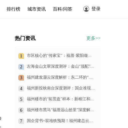
登录
排行榜
城市资讯
百科/问答
热门资讯
更多>>
1
市区核心的“传家宝”：福厝·紫阳缬
宸，凭什么重新定义王庄改善人居？
2
左海金山文翠深度测评：金山“顶配”改
善盘，到底值不值得买？
3
福州建发灏云深度解析：东二环的“四
代宅”标杆，500万起步的空中庭院生活
究竟值不值得？
4
福州新投映南台深度测评：国企准现房
+双地铁，仓山南的“实用主义”首选
5
福州楼市的“拓荒盘”样本：新榕江和
阅，用国企信用和产品力，换你一个长
期持有的承诺
6
福州楼市黑马“福厝远山拾里”深度解
析：划片格致中学旁，150万起抢住光
0
明港准现房！
7
国企背书+双地铁预期！福州建总云璟
未来：79㎡做三房，刚需上车的“王
味