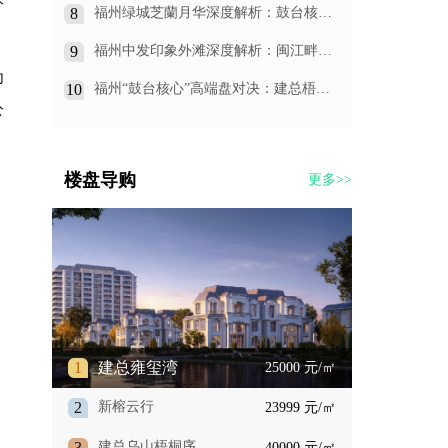
炸”选择
8
福州绿城芝蘭月华深度解析：鼓台核心
的传世大宅，值不值得入手？
9
福州中发印象外滩深度解析：闽江畔
的“价格洼地”到底值不值得入手？
为
10
福州“鼓台核心”高端盘对决：建总梧桐
序，是王者还是青铜？
公
楼盘导购
更多>>
1
建总雍玺湾
25000 元/㎡
2
新榕云行
23999 元/㎡
3
建总乌山梧桐序
40000 元/㎡