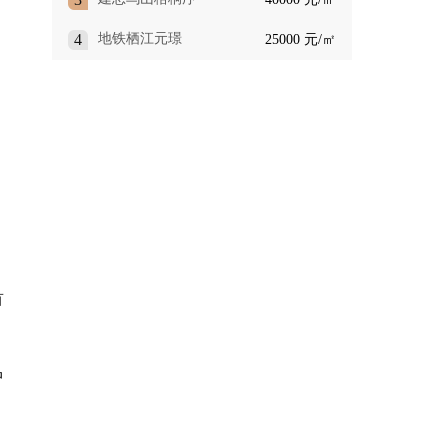
4
地铁栖江元璟
25000 元/㎡
首
中