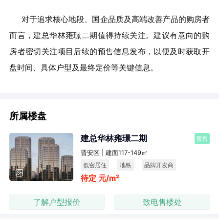
对于追求核心地段、国企品质及高端改善产品的购房者
而言，建总华林雍璟二期值得持续关注。建议有意向的购
房者密切关注项目后续的预售信息发布，以便及时获取开
盘时间、具体户型及最终定价等关键信息。
所属楼盘
建总华林雍璟二期
预售
晋安区 | 建面117-149㎡
低密居住
地铁
品牌开发商
待定 元/m²
改善房
了解户型报价
致电售楼处