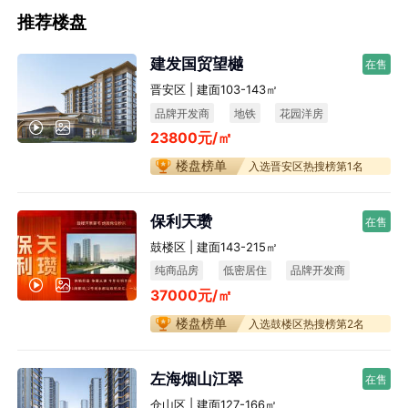
推荐楼盘
建发国贸望樾
在售
晋安区 | 建面103-143㎡
品牌开发商
地铁
花园洋房
23800元/㎡
楼盘榜单
入选晋安区热搜榜第1名
保利天瓒
在售
鼓楼区 | 建面143-215㎡
纯商品房
低密居住
品牌开发商
37000元/㎡
楼盘榜单
入选鼓楼区热搜榜第2名
左海烟山江翠
在售
仓山区 | 建面127-166㎡