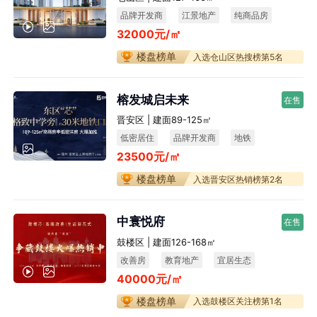
品牌开发商
江景地产
纯商品房
32000元/㎡
宜居生态
楼盘榜单
入选仓山区热搜榜第5名
榕发城启未来
在售
晋安区 | 建面89-125㎡
低密居住
品牌开发商
地铁
23500元/㎡
楼盘榜单
入选晋安区热销榜第2名
中寰悦府
在售
鼓楼区 | 建面126-168㎡
改善房
教育地产
宜居生态
40000元/㎡
不限购
楼盘榜单
入选鼓楼区关注榜第1名