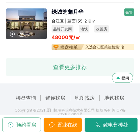
绿城芝蘭月华
在售
台江区 | 建面155-219㎡
品牌开发商
地铁
改善房
48000元/㎡
宜居生态
楼盘榜单
入选台江区关注榜第1名
查看更多推荐
提问
楼盘查询
帮你找房
地图找房
地铁找房
Copyright ©2021 厦门榕瑞科信息技术有限公司 版权所有 闽ICP备
2021017851号
预约看房
置业在线
致电售楼处