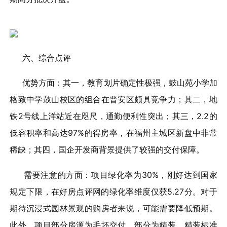
六、综合点评
优势方面：其一，教育划片确定性极强，鼓山苑小学加
格致中学鼓山校区的组合在晋安区颇具竞争力；其二，地
铁2号线上洋站近在咫尺，通勤便利性突出；其三，2.2的
低容积率和高达97%的得房率，在福州主城区新盘中非常
稀缺；其四，国企开发商背景提供了较强的交付保障。
需要注意的方面：项目绿化率为30%，刚好达到国家
规定下限，在好房点评网的绿化率维度仅获5.27分。对于
期待沉浸式园林景观的购房者来说，可能需要降低预期。
此外，项目部分房源为毛坯交付，部分为精装，精装标准