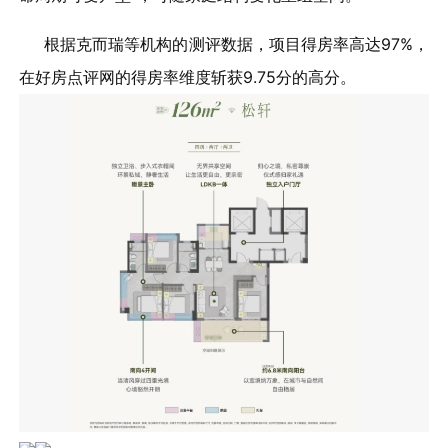
根据克而瑞等机构的测评数据，项目得房率高达97%，
在好房点评网的得房率维度斩获9.75分的高分。