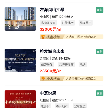
左海烟山江翠
在售
仓山区 | 建面127-166㎡
品牌开发商
江景地产
纯商品房
32000元/㎡
宜居生态
楼盘榜单
入选仓山区热搜榜第5名
榕发城启未来
在售
晋安区 | 建面89-125㎡
低密居住
品牌开发商
地铁
23500元/㎡
楼盘榜单
入选晋安区热销榜第2名
中寰悦府
在售
鼓楼区 | 建面126-168㎡
改善房
教育地产
宜居生态