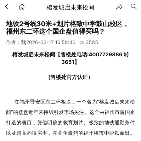
榕发城启未来松间
地铁2号线30米+划片格致中学鼓山校区，
福州东二环这个国企盘值得买吗？
作者：魏
2026-06-17 16:58:40
3585
榕发城启未来松间
【售楼处电话:4007729886 转
3651】
(售楼处官方认证）
在福州晋安区东二环板块，一个名为“榕发城启未来松
间”的楼盘近年来持续引发市场关注。这个由福州市属国企
打造的项目，凭借明确的教育划片、极致的地铁通勤条件
以及超高的得房率，在竞争激烈的福州楼市中脱颖而出。