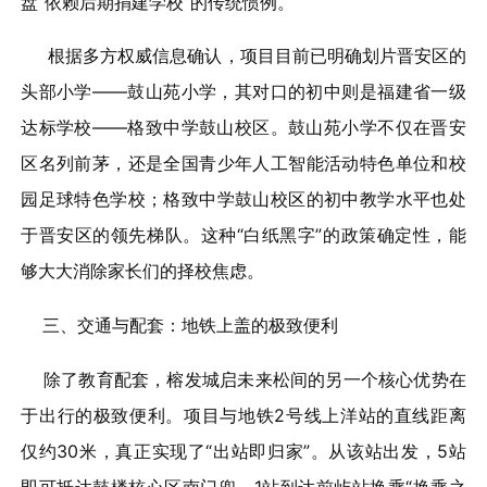
盘“依赖后期捐建学校”的传统惯例。
根据多方权威信息确认，项目目前已明确划片晋安区的
头部小学——鼓山苑小学，其对口的初中则是福建省一级
达标学校——格致中学鼓山校区。鼓山苑小学不仅在晋安
区名列前茅，还是全国青少年人工智能活动特色单位和校
园足球特色学校；格致中学鼓山校区的初中教学水平也处
于晋安区的领先梯队。这种“白纸黑字”的政策确定性，能
够大大消除家长们的择校焦虑。
三、交通与配套：地铁上盖的极致便利
除了教育配套，榕发城启未来松间的另一个核心优势在
于出行的极致便利。项目与地铁2号线上洋站的直线距离
仅约30米，真正实现了“出站即归家”。从该站出发，5站
即可抵达鼓楼核心区南门兜，1站到达前屿站换乘“换乘之