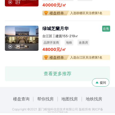
40000元/㎡
不限购
楼盘榜单
入选鼓楼区关注榜第1名
绿城芝蘭月华
在售
台江区 | 建面155-219㎡
品牌开发商
地铁
改善房
48000元/㎡
宜居生态
楼盘榜单
入选台江区关注榜第1名
查看更多推荐
提问
楼盘查询
帮你找房
地图找房
地铁找房
Copyright ©2021 厦门榕瑞科信息技术有限公司 版权所有 闽ICP备
2021017851号