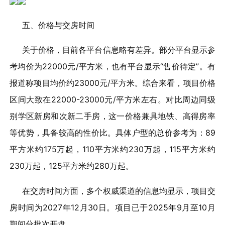
五、价格与交房时间
关于价格，目前各平台信息略有差异。部分平台显示参
考均价为22000元/平方米，也有平台显示“售价待定”。有
报道称项目均价约23000元/平方米。综合来看，项目价格
区间大致在22000-23000元/平方米左右。对比周边同级
别学区新房和次新二手房，这一价格兼具地铁、高得房率
等优势，具备较高的性价比。具体户型的总价参考为：89
平方米约175万起，110平方米约230万起，115平方米约
230万起，125平方米约280万起。
在交房时间方面，多个权威渠道的信息均显示，项目交
房时间为2027年12月30日。项目已于2025年9月至10月
期间分批次开盘。