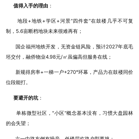
值得入手的理由
：
地段+地铁+学区+河景"四件套"在鼓楼几乎不可复
制，5.6亩断档地块未来很难再有；
国企福州地铁开发，无资金链风险，预计2027年底毛
坯交付，融侨物业4.98元/㎡虽偏高但服务在线；
新规得房率+一梯一户+270°环幕，产品力在鼓楼同价
位段能打。
要避开的坑
：
单栋微型社区，"小区"概念基本没有，习惯大盘园林
的会失望；
六一中路东侧有噪音，低楼层临路户型要挑；