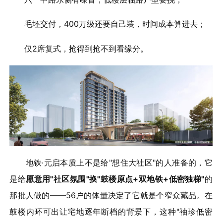
毛坯交付，400万级还要自己装，时间成本算进去；
仅2席复式，抢得到抢不到看缘分。
地铁·元启本质上不是给"想住大社区"的人准备的，它
是给
愿意用"社区氛围"换"鼓楼原点+双地铁+低密独梯"
的
那批人做的——56户的体量决定了它就是个窄众藏品。在
鼓楼内环可出让宅地逐年断档的背景下，这种"袖珍低密