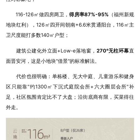
116-126㎡做四房两卫，
得房率87%-95%
（福州新规
地块红利），126㎡四开间朝南+6.6米贯通阳台，116㎡主
卫尺度能打多数140㎡户型；
建筑公建化外立面+Low-e落地窗，
270°无柱环幕
直
面晋安河，这是小地块"借景"的标准解法。
代价也很明确：单栋楼、无大中庭、儿童游乐和健身
区只能靠"约1300㎡下沉式庭院会所+六大圈层会所"补
足，社区氛围肯定比不了大盘；沿街底商有限，买菜得往
外走。