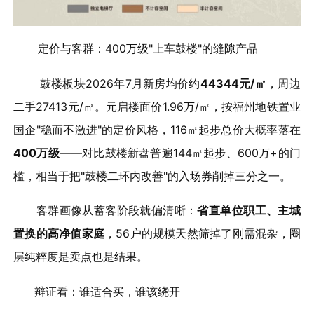
定价与客群：400万级"上车鼓楼"的缝隙产品
鼓楼板块2026年7月新房均价约
44344元/㎡
，周边
二手27413元/㎡。元启楼面价1.96万/㎡，按福州地铁置业
国企"稳而不激进"的定价风格，116㎡起步总价大概率落在
400万级
——对比鼓楼新盘普遍144㎡起步、600万+的门
槛，相当于把"鼓楼二环内改善"的入场券削掉三分之一。
客群画像从蓄客阶段就偏清晰：
省直单位职工、主城
置换的高净值家庭
，56户的规模天然筛掉了刚需混杂，圈
层纯粹度是卖点也是结果。
辩证看：谁适合买，谁该绕开