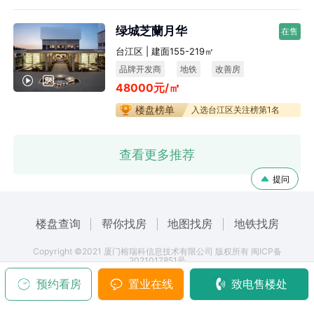
绿城芝蘭月华
在售
台江区 | 建面155-219㎡
品牌开发商
地铁
改善房
48000元/㎡
宜居生态
楼盘榜单
入选台江区关注榜第1名
查看更多推荐
提问
楼盘查询
帮你找房
地图找房
地铁找房
Copyright ©2021 厦门榕瑞科信息技术有限公司 版权所有 闽ICP备
2021017851号
预约看房
置业在线
致电售楼处