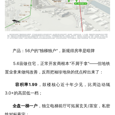
产品：56户的"独梯独户"，新规得房率是暗牌
5.6亩做住宅，正常开发商根本"不屑于拿"——但地铁
置业拿来做纯改善，反而把袖珍地块的优点榨出来了：
容积率1.99
，鼓楼核心近十年少见，比周边动辄
3.0+的高层低一档；
全盘一梯一户
，独立电梯前厅可拓展玄关/茶室，私密
性对标豪宅；