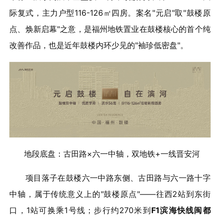
际复式，主力户型116-126㎡四房。案名"元启"取"鼓楼原
点、焕新启幕"之意，是福州地铁置业在鼓楼核心的首个纯
改善作品，也是近年鼓楼内环少见的"袖珍低密盘"。
地段底盘：古田路×六一中轴，双地铁+一线晋安河
项目落子在鼓楼六一中路东侧、古田路与六一路十字
中轴，属于传统意义上的"鼓楼原点"——往西2站到东街
口，1站可换乘1号线；步行约270米到
F1滨海快线闽都