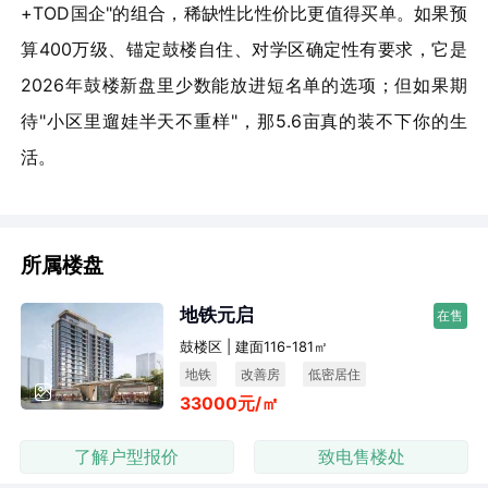
+TOD国企"的组合，稀缺性比性价比更值得买单。如果预
算400万级、锚定鼓楼自住、对学区确定性有要求，它是
2026年鼓楼新盘里少数能放进短名单的选项；但如果期
待"小区里遛娃半天不重样"，那5.6亩真的装不下你的生
活。
所属楼盘
地铁元启
在售
鼓楼区 | 建面116-181㎡
地铁
改善房
低密居住
33000元/㎡
了解户型报价
致电售楼处