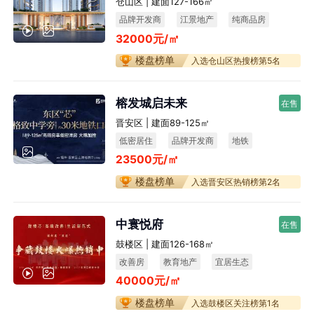
仓山区 | 建面127-166㎡
品牌开发商
江景地产
纯商品房
32000元/㎡
宜居生态
楼盘榜单
入选仓山区热搜榜第5名
榕发城启未来
在售
晋安区 | 建面89-125㎡
低密居住
品牌开发商
地铁
23500元/㎡
楼盘榜单
入选晋安区热销榜第2名
中寰悦府
在售
鼓楼区 | 建面126-168㎡
改善房
教育地产
宜居生态
40000元/㎡
不限购
楼盘榜单
入选鼓楼区关注榜第1名