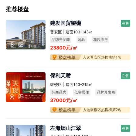
推荐楼盘
建发国贸望樾
在售
晋安区 | 建面103-143㎡
品牌开发商
地铁
花园洋房
23800元/㎡
楼盘榜单
入选晋安区热搜榜第1名
保利天瓒
在售
鼓楼区 | 建面143-215㎡
纯商品房
低密居住
品牌开发商
37000元/㎡
楼盘榜单
入选鼓楼区热搜榜第2名
左海烟山江翠
在售