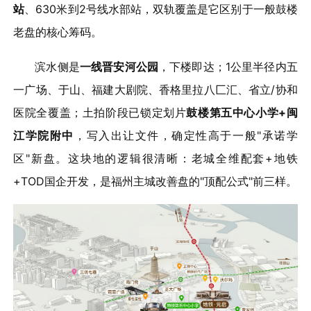
站
、630米到2号线水部站，双轨覆盖是它区别于一般鼓楼
老盘的核心筹码。
滨水侧是
一线晋安河公园
，下楼即达；1公里半径内五
一广场、于山、福建大剧院、香格里拉八匚汇、省立/协和
医院全覆盖；土拍阶段已锁定划片
鼓楼第五中心小学+闽
江学院附中
，写入出让文件，确定性高于一般"承诺学
区"新盘。这块地的逻辑很清晰：老城全维配套+地铁
+TOD国企开发，是福州主城改善盘的"顶配公式"前三样。