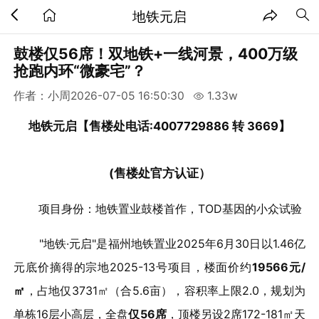
地铁元启
鼓楼仅56席！双地铁+一线河景，400万级
抢跑内环“微豪宅”？
作者：小周
2026-07-05 16:50:30
1.33w
地铁元启
【售楼处电话:4007729886 转 3669】
(售楼处官方认证）
项目身份：地铁置业鼓楼首作，TOD基因的小众试验
"地铁·元启"是福州地铁置业2025年6月30日以1.46亿
元底价摘得的宗地2025-13号项目，楼面价约
19566元/
㎡
，占地仅3731㎡（合5.6亩），容积率上限2.0，规划为
单栋16层小高层，全盘
仅56席
，顶楼另设2席172-181㎡天