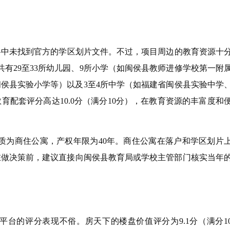
中未找到官方的学区划片文件。不过，项目周边的教育资源十
有29至33所幼儿园、9所小学（如闽侯县教师进修学校第一附
侯县实验小学等）以及3至4所中学（如福建省闽侯县实验中学
配套评分高达10.0分（满分10分），在教育资源的丰富度和
质为商住公寓，产权年限为40年。商住公寓在落户和学区划片
在做决策前，建议直接向闽侯县教育局或学校主管部门核实当年
台的评分表现不俗。房天下的楼盘价值评分为9.1分（满分1