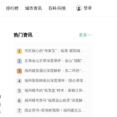
登录
排行榜
城市资讯
百科/问答
热门资讯
更多>>
1
市区核心的“传家宝”：福厝·紫阳缬
宸，凭什么重新定义王庄改善人居？
2
左海金山文翠深度测评：金山“顶配”改
善盘，到底值不值得买？
3
福州建发灏云深度解析：东二环的“四
代宅”标杆，500万起步的空中庭院生活
究竟值不值得？
4
福州新投映南台深度测评：国企准现房
+双地铁，仓山南的“实用主义”首选
5
福州楼市的“拓荒盘”样本：新榕江和
阅，用国企信用和产品力，换你一个长
由
期持有的承诺
6
福州楼市黑马“福厝远山拾里”深度解
楼
析：划片格致中学旁，150万起抢住光
明港准现房！
7
国企背书+双地铁预期！福州建总云璟
行
未来：79㎡做三房，刚需上车的“王