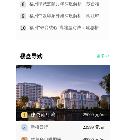
炸”选择
8
福州绿城芝蘭月华深度解析：鼓台核心
的传世大宅，值不值得入手？
9
福州中发印象外滩深度解析：闽江畔
的“价格洼地”到底值不值得入手？
10
福州“鼓台核心”高端盘对决：建总梧桐
序，是王者还是青铜？
楼盘导购
更多>>
1
建总雍玺湾
25000 元/㎡
2
新榕云行
23999 元/㎡
3
建总乌山梧桐序
40000 元/㎡