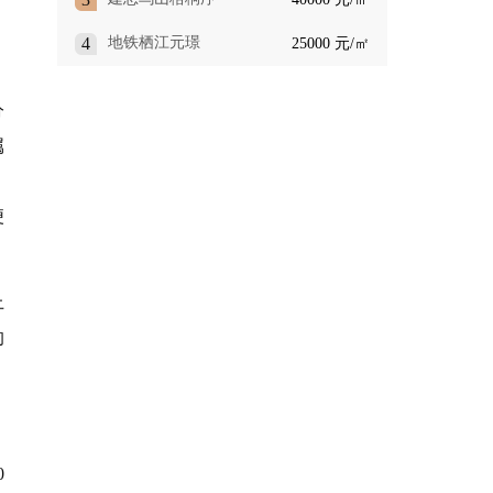
4
地铁栖江元璟
25000 元/㎡
分
属
、
便
上
的
0