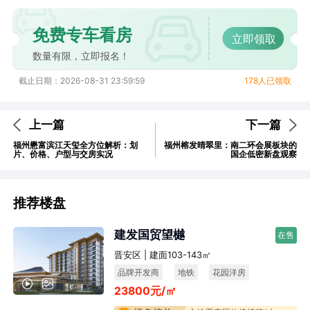
免费专车看房
立即领取
数量有限，立即报名！
截止日期：2026-08-31 23:59:59
178人已领取
上一篇
下一篇
福州懋富滨江天玺全方位解析：划
福州榕发晴翠里：南二环会展板块的
片、价格、户型与交房实况
国企低密新盘观察
推荐楼盘
建发国贸望樾
在售
晋安区 | 建面103-143㎡
品牌开发商
地铁
花园洋房
23800元/㎡