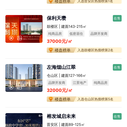
楼盘榜单
入选晋安区热搜榜第1名
保利天瓒
在售
鼓楼区 | 建面143-215㎡
纯商品房
低密居住
品牌开发商
37000元/㎡
楼盘榜单
入选鼓楼区热搜榜第2名
左海烟山江翠
在售
仓山区 | 建面127-166㎡
品牌开发商
江景地产
纯商品房
32000元/㎡
宜居生态
楼盘榜单
入选仓山区热搜榜第5名
榕发城启未来
在售
晋安区 | 建面89-125㎡