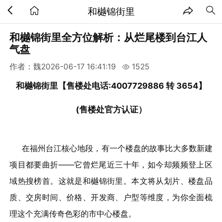
和樾锦街里
和樾锦街里全方位解析：从烂尾楼到台江人
气盘
作者：魏
2026-06-17 16:41:19
1525
和樾锦街里
【售楼处电话:4007729886 转 3654】
(售楼处官方认证）
在福州台江核心地段，有一个楼盘的故事比大多数新建
项目都要曲折——它曾烂尾近三十年，如今却频频登上区
域热搜榜首。这就是和樾锦街里。本文将从划片、楼盘品
质、交房时间、价格、开发商、户型等维度，为你全面梳
理这个充满传奇色彩的市中心楼盘。