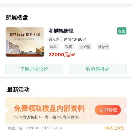
所属楼盘
和樾锦街里
在售
台江区 | 建面40-80㎡
地铁
现房
小户型
低总价
32000元/㎡
了解户型报价
致电售楼处
最新活动
免费领取楼盘内部资料
立即领取
包含房源折扣/一房一价/余房信息等
截止日期：2026-08-31 23:59:59
196人已领取