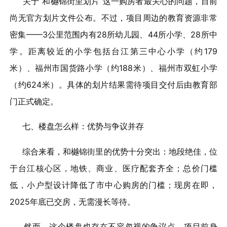
关于“和樾锦街里划片”这一购房者最关心的问题，目前
尚无官方划片文件公布。不过，项目周边的教育资源非常
密集——3公里范围内有28所幼儿园、44所小学、28所中
学。距离较近的小学包括台江第三中心小学（约179
米）、福州市国货路小学（约188米）、福州市双虹小学
（约624米）。具体的划片结果需待项目交付后由教育部
门正式确定。
七、楼盘怎么样：优势与争议并存
综合来看，和樾锦街里的优势十分突出：地段绝佳，位
于台江核心区，地铁、商业、医疗配套齐全；总价门槛
低，小户型设计降低了市中心购房的门槛；现房在即，
2025年底已交房，无需漫长等待。
然而，这个楼盘也存在不容忽视的争议点。项目前身