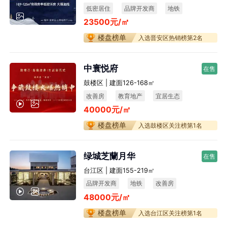
低密居住
品牌开发商
地铁
23500元/㎡
楼盘榜单
入选晋安区热销榜第2名
中寰悦府
在售
鼓楼区 | 建面126-168㎡
改善房
教育地产
宜居生态
40000元/㎡
不限购
楼盘榜单
入选鼓楼区关注榜第1名
绿城芝蘭月华
在售
台江区 | 建面155-219㎡
品牌开发商
地铁
改善房
48000元/㎡
宜居生态
楼盘榜单
入选台江区关注榜第1名